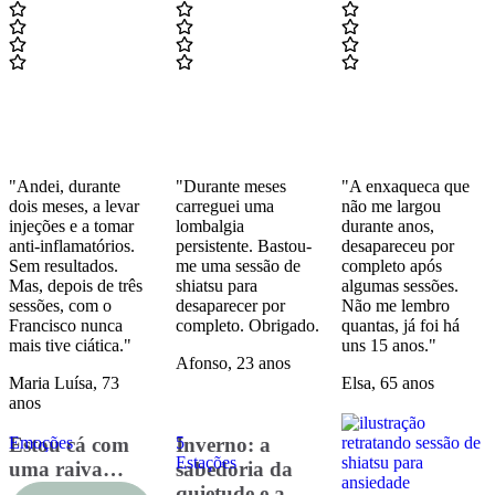
"Andei, durante
"Durante meses
"A enxaqueca que
dois meses, a levar
carreguei uma
não me largou
injeções e a tomar
lombalgia
durante anos,
anti-inflamatórios.
persistente. Bastou-
desapareceu por
Sem resultados.
me uma sessão de
completo após
Mas, depois de três
shiatsu para
algumas sessões.
sessões, com o
desaparecer por
Não me lembro
Francisco nunca
completo. Obrigado.
quantas, já foi há
mais tive ciática."
uns 15 anos."
Afonso, 23 anos
Maria Luísa, 73
Elsa, 65 anos
anos
Emoções
Estou cá com
5 
Inverno: a
Estações
uma raiva…
sabedoria da
quietude e a