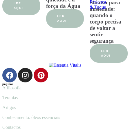
Presença 
Shiatsu para
LER
força da Água
& Toque
ansiedade:
AQUI
quando o
LER
corpo precisa
AQUI
de voltar a
sentir
segurança
LER
AQUI
páginas
A filosofia
Terapias
Artigos
Conhecimento: óleos essenciais
Contactos