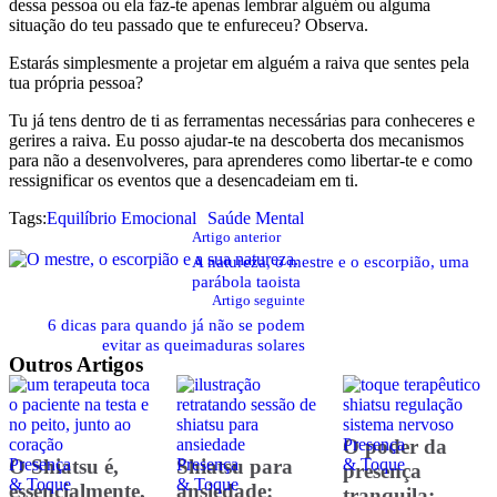
dessa pessoa ou ela faz-te apenas lembrar alguém ou alguma
situação do teu passado que te enfureceu? Observa.
Estarás simplesmente a projetar em alguém a raiva que sentes pela
tua própria pessoa?
Tu já tens dentro de ti as ferramentas necessárias para conheceres e
gerires a raiva. Eu posso ajudar-te na descoberta dos mecanismos
para não a desenvolveres, para aprenderes como libertar-te e como
ressignificar os eventos que a desencadeiam em ti.
Tags:
Equilíbrio Emocional
Saúde Mental
Artigo anterior
A natureza, o mestre e o escorpião, uma
parábola taoista
Artigo seguinte
6 dicas para quando já não se podem
evitar as queimaduras solares
Outros Artigos
Presença 
O poder da
Presença 
O Shiatsu é,
Presença 
Shiatsu para
& Toque
presença
& Toque
& Toque
essencialmente,
ansiedade:
tranquila: