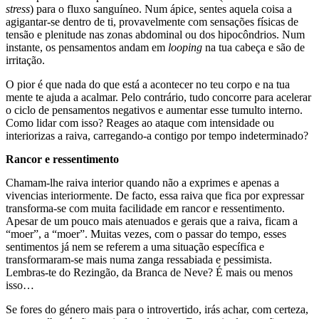
stress
) para o fluxo sanguíneo. Num ápice, sentes aquela coisa a
agigantar-se dentro de ti, provavelmente com sensações físicas de
tensão e plenitude nas zonas abdominal ou dos hipocôndrios. Num
instante, os pensamentos andam em
looping
na tua cabeça e são de
irritação.
O pior é que nada do que está a acontecer no teu corpo e na tua
mente te ajuda a acalmar. Pelo contrário, tudo concorre para acelerar
o ciclo de pensamentos negativos e aumentar esse tumulto interno.
Como lidar com isso? Reages ao ataque com intensidade ou
interiorizas a raiva, carregando-a contigo por tempo indeterminado?
Rancor e ressentimento
Chamam-lhe raiva interior quando não a exprimes e apenas a
vivencias interiormente. De facto, essa raiva que fica por expressar
transforma-se com muita facilidade em rancor e ressentimento.
Apesar de um pouco mais atenuados e gerais que a raiva, ficam a
“moer”, a “moer”. Muitas vezes, com o passar do tempo, esses
sentimentos já nem se referem a uma situação específica e
transformaram-se mais numa zanga ressabiada e pessimista.
Lembras-te do Rezingão, da Branca de Neve? É mais ou menos
isso…
Se fores do género mais para o introvertido, irás achar, com certeza,