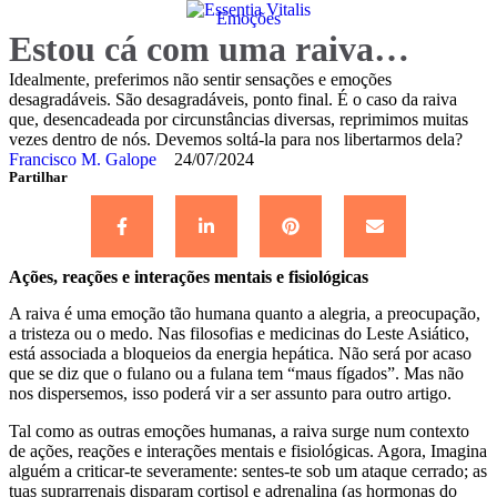
Emoções
Estou cá com uma raiva…
Idealmente, preferimos não sentir sensações e emoções
desagradáveis. São desagradáveis, ponto final. É o caso da raiva
que, desencadeada por circunstâncias diversas, reprimimos muitas
vezes dentro de nós. Devemos soltá-la para nos libertarmos dela?
Francisco M. Galope
24/07/2024
Partilhar
Ações, reações e interações mentais e fisiológicas
A raiva é uma emoção tão humana quanto a alegria, a preocupação,
a tristeza ou o medo. Nas filosofias e medicinas do Leste Asiático,
está associada a bloqueios da energia hepática. Não será por acaso
que se diz que o fulano ou a fulana tem “maus fígados”. Mas não
nos dispersemos, isso poderá vir a ser assunto para outro artigo.
Tal como as outras emoções humanas, a raiva surge num contexto
de ações, reações e interações mentais e fisiológicas. Agora, Imagina
alguém a criticar-te severamente: sentes-te sob um ataque cerrado; as
tuas suprarrenais disparam cortisol e adrenalina (as hormonas do