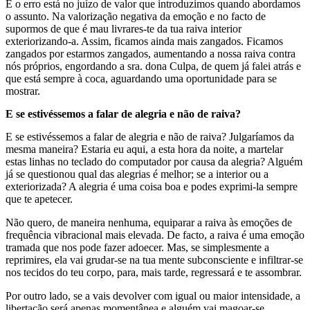
E o erro está no juízo de valor que introduzimos quando abordamos
o assunto. Na valorização negativa da emoção e no facto de
supormos de que é mau livrares-te da tua raiva interior
exteriorizando-a. Assim, ficamos ainda mais zangados. Ficamos
zangados por estarmos zangados, aumentando a nossa raiva contra
nós próprios, engordando a sra. dona Culpa, de quem já falei atrás e
que está sempre à coca, aguardando uma oportunidade para se
mostrar.
E se estivéssemos a falar de alegria e não de raiva?
E se estivéssemos a falar de alegria e não de raiva? Julgaríamos da
mesma maneira? Estaria eu aqui, a esta hora da noite, a martelar
estas linhas no teclado do computador por causa da alegria? Alguém
já se questionou qual das alegrias é melhor; se a interior ou a
exteriorizada? A alegria é uma coisa boa e podes exprimi-la sempre
que te apetecer.
Não quero, de maneira nenhuma, equiparar a raiva às emoções de
frequência vibracional mais elevada. De facto, a raiva é uma emoção
tramada que nos pode fazer adoecer. Mas, se simplesmente a
reprimires, ela vai grudar-se na tua mente subconsciente e infiltrar-se
nos tecidos do teu corpo, para, mais tarde, regressará e te assombrar.
Por outro lado, se a vais devolver com igual ou maior intensidade, a
libertação será apenas momentânea e alguém vai magoar-se.