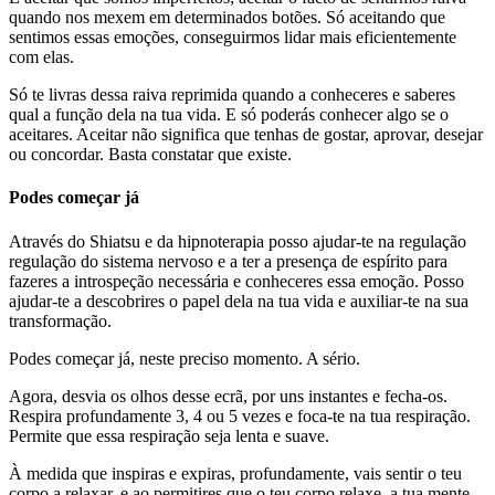
quando nos mexem em determinados botões. Só aceitando que
sentimos essas emoções, conseguirmos lidar mais eficientemente
com elas.
Só te livras dessa raiva reprimida quando a conheceres e saberes
qual a função dela na tua vida. E só poderás conhecer algo se o
aceitares. Aceitar não significa que tenhas de gostar, aprovar, desejar
ou concordar. Basta constatar que existe.
Podes começar já
Através do Shiatsu e da hipnoterapia posso ajudar-te na regulação
regulação do sistema nervoso e a ter a presença de espírito para
fazeres a introspeção necessária e conheceres essa emoção. Posso
ajudar-te a descobrires o papel dela na tua vida e auxiliar-te na sua
transformação.
Podes começar já, neste preciso momento. A sério.
Agora, desvia os olhos desse ecrã, por uns instantes e fecha-os.
Respira profundamente 3, 4 ou 5 vezes e foca-te na tua respiração.
Permite que essa respiração seja lenta e suave.
À medida que inspiras e expiras, profundamente, vais sentir o teu
corpo a relaxar, e ao permitires que o teu corpo relaxe, a tua mente