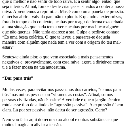
que o melhor é não sentir de todo raiva. E a sentir algo, então, que
seja interior. Afinal, fomos desde crianças ensinados a conter a nossa
raiva. Aprendemos a reprimi-la. Mas é como uma panela de pressão:
é preciso abrir a válvula para não explodir. E quando a exteriorizas,
fora do tempo e do contexto, acabas por reagir de forma exacerbada
a uma situação que nada tem a ver e acabas por machucar alguém
que não querias. Não tarda aparece a sra. Culpa a pedir-te contas:
“És uma besta colérica. O que te levou a passares-te daquela
maneira com alguém que nada tem a ver com a origem do teu mal-
estar?”
Sentes-te ainda pior, o que vem associado a mais pensamentos
negativos e, provavelmente, com essa raiva, agora a dirigir-se contra
ti e a fazer mossa na tua autoestima.
“Dar para trás”
Muitas vezes, para evitarmos passar-nos dos carretos, “damos para
trás” nas outras pessoas ou “viramos as costas”. Afinal, somos
pessoas civilizadas, não é assim? A verdade é que o jargão técnico
rotula esse tipo de atitude de “agressão passiva”. A expressão é bem
clara. Lá por ser passiva, não deixa de ser agressão. Certo?
Nem vou falar aqui do recurso ao álcool e outras substâncias que
muitos imaginam aliviar a tensão.