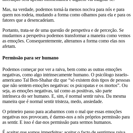
Mas, na verdade, podemos torná-la menos nociva para nós e para
quem nos rodeia, mudando a forma como olhamos para ela e para os
fatores que a desencadeiam.
Portanto, trata-se de uma questão de perspetiva e de perceção. Se
mudarmos a perspetiva podemos transformar a maneira como vemos
as emoções. Consequentemente, alteramos a forma como elas nos
afetam.
Permissão para ser humano
Podemos começar por ver a raiva, bem como as outras emoções
negativas, como algo intrinsecamente humano. O psicólogo israelo-
americano Tal Ben-Shahar diz que “só existem dois tipos de pessoas
que não sentem emoções negativas: os psicopatas e os mortos”. Ou
seja, as emoções negativas, tal como as positivas, são parte
intrínseca do ser humano. E, sim, é normal sentir raiva. Da mesma
maneira que é normal sentir tristeza, medo, ansiedade.
O primeiro passo para acabarmos com o mal que essas emoções
negativas nos provocam, é darmo-nos a nós próprios permissão para
as sentir. E isso é dar-nos permissão para sermos humanos.
É aceitar que somos imperfeitos; aceitar o facto de sentirmos raiva