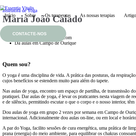
Instrutora de Yoga
Início
Sobre
Os terapeutas
As nossas terapias
Artig
Maria João Caiado
CONTACTE-NOS
caiado.mariajoao@gmail.com
Dá aulas em Campo de Ourique
Quem sou?
O yoga é uma disciplina de vida. A prática das posturas, da respiraçã
cujos benefícios se estendem muito para além do tapete.
Nas aulas de yoga, encontro um espaço de partilha, de transmissão do
pratiquei. Dar aulas de yoga, é levar os praticantes nesta viagem de r
e de silêncio, permitindo escutar o que o corpo e o nosso interior, têm
Dou aulas de yoga em grupo 2 vezes por semana em Campo de Ourique
internacional. Adicionalmente dou aulas on-line, ou em local e horári
A par do Yoga, facilito sessões de cura energética, uma prática de lim
prana (energia) do meio ambiente, para equilibrar os chakras consoant