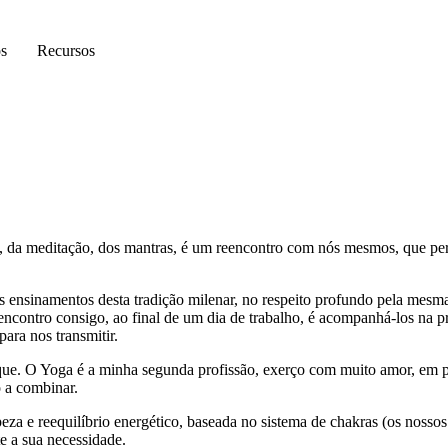
os
Recursos
o, da meditação, dos mantras, é um reencontro com nós mesmos, que perm
s ensinamentos desta tradição milenar, no respeito profundo pela mesm
eencontro consigo, ao final de um dia de trabalho, é acompanhá-los na p
 para nos transmitir.
. O Yoga é a minha segunda profissão, exerço com muito amor, em part
o a combinar.
peza e reequilíbrio energético, baseada no sistema de chakras (os nossos
e a sua necessidade.