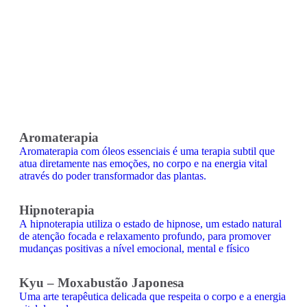
Praticamos Shiatsu em Lisboa, como base de uma abordagem
que envolve outras terapias integrativas e visa proporcionar
equilíbrio físico, emocional e uma profunda sensação de bem-
estar.
Aromaterapia
Aromaterapia com óleos essenciais é uma terapia subtil que
atua diretamente nas emoções, no corpo e na energia vital
através do poder transformador das plantas.
Hipnoterapia
A hipnoterapia utiliza o estado de hipnose, um estado natural
de atenção focada e relaxamento profundo, para promover
mudanças positivas a nível emocional, mental e físico
Kyu – Moxabustão Japonesa
Uma arte terapêutica delicada que respeita o corpo e a energia