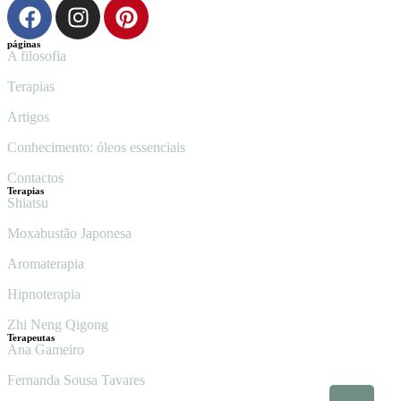
páginas
A filosofia
Terapias
Artigos
Conhecimento: óleos essenciais
Contactos
Terapias
Shiatsu
Moxabustão Japonesa
Aromaterapia
Hipnoterapia
Zhi Neng Qigong
Terapeutas
Ana Gameiro
Fernanda Sousa Tavares