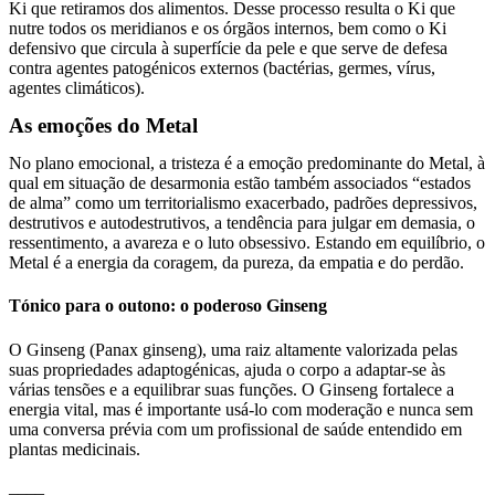
Ki que retiramos dos alimentos. Desse processo resulta o Ki que
nutre todos os meridianos e os órgãos internos, bem como o Ki
defensivo que circula à superfície da pele e que serve de defesa
contra agentes patogénicos externos (bactérias, germes, vírus,
agentes climáticos).
As emoções do Metal
No plano emocional, a tristeza é a emoção predominante do Metal, à
qual em situação de desarmonia estão também associados “estados
de alma” como um territorialismo exacerbado, padrões depressivos,
destrutivos e autodestrutivos, a tendência para julgar em demasia, o
ressentimento, a avareza e o luto obsessivo. Estando em equilíbrio, o
Metal é a energia da coragem, da pureza, da empatia e do perdão.
Tónico para o outono: o poderoso Ginseng
O Ginseng (Panax ginseng), uma raiz altamente valorizada pelas
suas propriedades adaptogénicas, ajuda o corpo a adaptar-se às
várias tensões e a equilibrar suas funções. O Ginseng fortalece a
energia vital, mas é importante usá-lo com moderação e nunca sem
uma conversa prévia com um profissional de saúde entendido em
plantas medicinais.
____