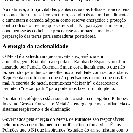
Na natureza, a força vital das plantas recua das folhas e troncos para
se concentrar na raiz. Por seu turno, os animais acumulam alimento
e aumentam a camada adiposa como reserva energética e proteção
contra o frio do inverno que se avizinha. Na paisagem campestre,
concluem-se as colheitas e procede-se ao armazenamento e à
preparação das terras para semeaduras posteriores.
A energia da racionalidade
O Metal é a
sabedoria
que converte a experiência em
aprendizagem. É também a espada da Rainha de Espadas, no Tarot
ilustrado por Pamela Coleman Smith: corta literalmente o que não
faz sentido, permitindo que olhemos a realidade com racionalidade.
Representa o corte com o que não precisamos e com o que nos faz
mal. A energia do metal, permite-nos “deixar ir” e desapegar e
permite o “deixar partir” para podermos fazer um luto pleno.
No plano fisiológico, está associado ao sistema energético Pulmões-
Intestino Grosso. Ou seja, o Metal é a energia que mais influencia os
sistemas respiratório e de eliminação.
Governados pela energia do Metal, os
Pulmões
são responsáveis
pelo processo de refinamento e purificação da força vital. É nos
Pulmões que o Ki que inspiramos (extraído do ar) se mistura com o