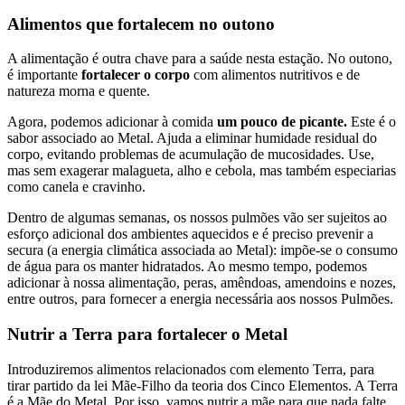
Alimentos que fortalecem no outono
A alimentação é outra chave para a saúde nesta estação. No outono,
é importante
fortalecer o corpo
com alimentos nutritivos e de
natureza morna e quente.
Agora, podemos adicionar à comida
um pouco de picante.
Este é o
sabor associado ao Metal. Ajuda a eliminar humidade residual do
corpo, evitando problemas de acumulação de mucosidades. Use,
mas sem exagerar malagueta, alho e cebola, mas também especiarias
como canela e cravinho.
Dentro de algumas semanas, os nossos pulmões vão ser sujeitos ao
esforço adicional dos ambientes aquecidos e é preciso prevenir a
secura (a energia climática associada ao Metal): impõe-se o consumo
de água para os manter hidratados. Ao mesmo tempo, podemos
adicionar à nossa alimentação, peras, amêndoas, amendoins e nozes,
entre outros, para fornecer a energia necessária aos nossos Pulmões.
Nutrir a Terra para fortalecer o Metal
Introduziremos alimentos relacionados com elemento Terra, para
tirar partido da lei Mãe-Filho da teoria dos Cinco Elementos. A Terra
é a Mãe do Metal. Por isso, vamos nutrir a mãe para que nada falte