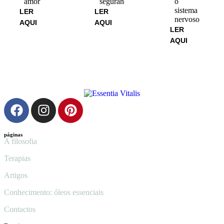
amor
segurança
o
sistema
LER
LER
nervoso
AQUI
AQUI
LER
AQUI
páginas
A filosofia
Terapias
Artigos
Conhecimento: óleos essenciais
Contactos