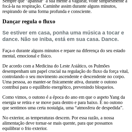
Sempre que “apanhar” a sua mente a vaguear, volte simplesmente a
focá-la na respiração. Caminhe assim durante alguns minutos,
respirando de uma forma profunda e consciente.
Dançar regula o fluxo
Se estiver em casa, ponha uma música a tocar e
dance. Não se iniba, está em sua casa. Dance.
Faça-o durante alguns minutos e repare na diferença do seu estado
mental, emocional e físico.
De acordo com a Medicina do Leste Asiático, os Pulmões
desempenham um papel crucial na regulação do fluxo da força vital,
controlando o seu movimento ascendente e descendente no corpo.
Uma pessoa, ao manter-se fisicamente ativa, durante o outono
contribui para o equilíbrio energético, prevenindo bloqueios.
Como vimos, o outono é a época do ano em que o aspeto Yang da
energia se retira e se move para dentro e para baixo. É no outono
que sentimos uma certa nostalgia, uma “atmosfera de despedida”.
No exterior, as temperaturas descem. Por essa razão, a nossa
alimentação deve tornar-se mais quente, para que possamos
equilibrar o frio exterior.