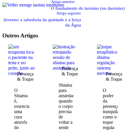
Artigo anterior
O fundamento do taoismo (ou daoismo)
Artigo seguinte
Inverno: a sabedoria da quietude e a força
da Água
Outros Artigos
Presença 
Presença 
& Toque
Presença 
& Toque
& Toque
Shiatsu
O
para
O
Shiatsu
ansiedade:
poder
é,
quando
da
essencialmente,
o corpo
presença
uma
precisa
tranquila:
cura
de
como o
através
voltar a
toque
do
sentir
regula