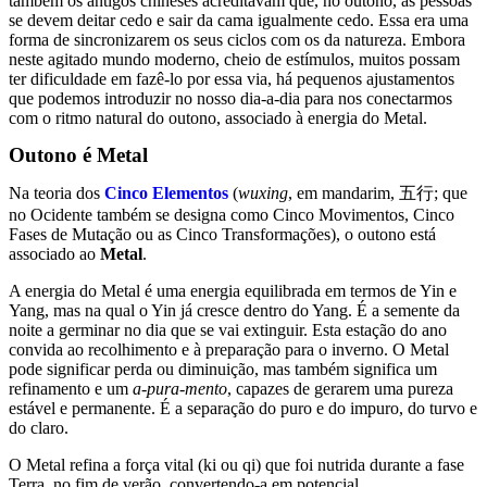
também os antigos chineses acreditavam que, no outono, as pessoas
se devem deitar cedo e sair da cama igualmente cedo. Essa era uma
forma de sincronizarem os seus ciclos com os da natureza. Embora
neste agitado mundo moderno, cheio de estímulos, muitos possam
ter dificuldade em fazê-lo por essa via, há pequenos ajustamentos
que podemos introduzir no nosso dia-a-dia para nos conectarmos
com o ritmo natural do outono, associado à energia do Metal.
Outono é Metal
Na teoria dos
Cinco Elementos
(
wuxing
, em mandarim, 五行; que
no Ocidente também se designa como Cinco Movimentos, Cinco
Fases de Mutação ou as Cinco Transformações), o outono está
associado ao
Metal
.
A energia do Metal é uma energia equilibrada em termos de Yin e
Yang, mas na qual o Yin já cresce dentro do Yang. É a semente da
noite a germinar no dia que se vai extinguir. Esta estação do ano
convida ao recolhimento e à preparação para o inverno. O Metal
pode significar perda ou diminuição, mas também significa um
refinamento e um
a-pura-mento
, capazes de gerarem uma pureza
estável e permanente. É a separação do puro e do impuro, do turvo e
do claro.
O Metal refina a força vital (ki ou qi) que foi nutrida durante a fase
Terra, no fim de verão, convertendo-a em potencial.