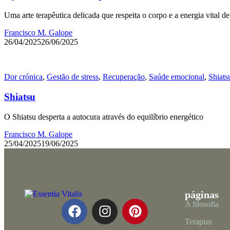
Uma arte terapêutica delicada que respeita o corpo e a energia vital de
Francisco M. Galope
26/04/2025
26/06/2025
Dor crónica
,
Gestão de stress
,
Recuperação
,
Saúde emocional
,
Shiats
Shiatsu
O Shiatsu desperta a autocura através do equilíbrio energético
Francisco M. Galope
25/04/2025
19/06/2025
páginas
A filosofia
Terapias