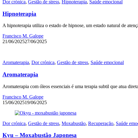
Dor crónica
,
Gestão de stress
,
Hipnoterapia
,
Saúde emocional
Hipnoterapia
A hipnoterapia utiliza o estado de hipnose, um estado natural de ate
Francisco M. Galope
21/06/2025
27/06/2025
Aromaterapia
,
Dor crónica
,
Gestão de stress
,
Saúde emocional
Aromaterapia
Aromaterapia com óleos essenciais é uma terapia subtil que atua diret
Francisco M. Galope
15/06/2025
19/06/2025
Dor crónica
,
Gestão de stress
,
Moxabustão
,
Recuperação
,
Saúde emoc
Kyu – Moxabustão Japonesa