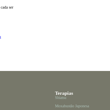
 cada ser
u
Terapias
Shiatsu
Moxabustão Japonesa