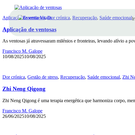
Aplicação de ventosas
,
Dor crónica
,
Recuperação
,
Saúde emocional
I
Aplicação de ventosas
As ventosas já atravessaram milénios e fronteiras, levando alívio a po
Francisco M. Galope
10/08/2025
10/08/2025
Dor crónica
,
Gestão de stress
,
Recuperação
,
Saúde emocional
,
Zhi N
Zhi Neng Qigong
Zhi Neng Qigong é uma terapia energética que harmoniza corpo, mente
Francisco M. Galope
26/06/2025
10/08/2025