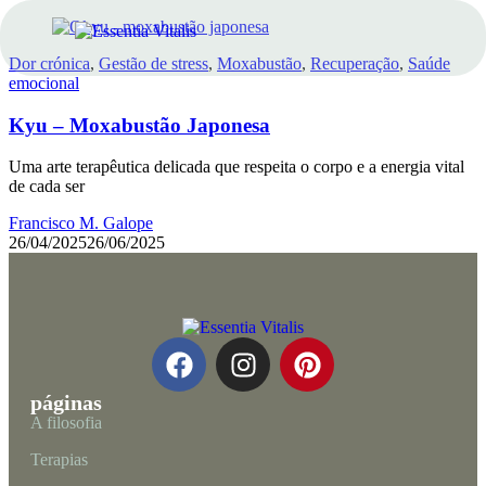
Dor crónica
,
Gestão de stress
,
Moxabustão
,
Recuperação
,
Saúde
emocional
Kyu – Moxabustão Japonesa
Uma arte terapêutica delicada que respeita o corpo e a energia vital
de cada ser
Francisco M. Galope
26/04/2025
26/06/2025
páginas
A filosofia
Terapias