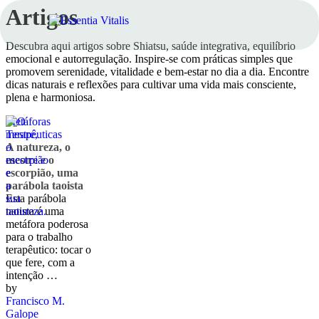
Artigos
Descubra aqui artigos sobre Shiatsu, saúde integrativa, equilíbrio
emocional e autorregulação. Inspire-se com práticas simples que
promovem serenidade, vitalidade e bem-estar no dia a dia. Encontre
dicas naturais e reflexões para cultivar uma vida mais consciente,
plena e harmoniosa.
Metáforas 
Terapêuticas
A natureza, o
mestre e o
escorpião, uma
parábola taoista
Esta parábola
taoista é uma
metáfora poderosa
para o trabalho
terapêutico: tocar o
que fere, com a
intenção …
by 
Francisco M. 
Galope