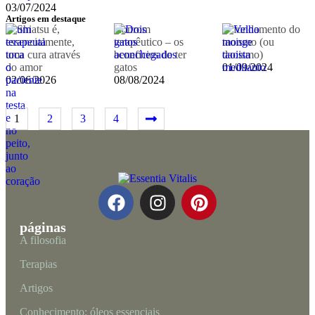
03/07/2024
Artigos em destaque
O Shiatsu é,
Ronrom
O fundamento do
essencialmente,
terapêutico – os
taoismo (ou
uma cura através
benefícios de ter
daoismo)
do amor
gatos
01/09/2024
02/06/2026
08/08/2024
1
2
3
4
páginas
A filosofia
Terapias
Artigos
Conhecimento: óleos essenciais