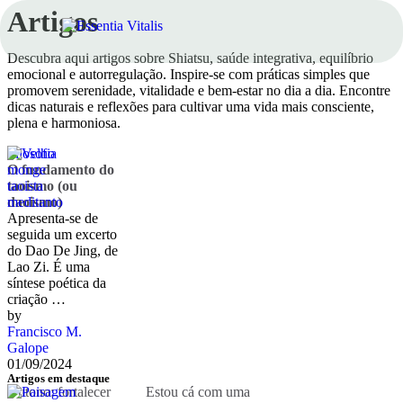
Artigos
Descubra aqui artigos sobre Shiatsu, saúde integrativa, equilíbrio
emocional e autorregulação. Inspire-se com práticas simples que
promovem serenidade, vitalidade e bem-estar no dia a dia. Encontre
dicas naturais e reflexões para cultivar uma vida mais consciente,
plena e harmoniosa.
Filosofia
O fundamento do
taoismo (ou
daoismo)
Apresenta-se de
seguida um excerto
do Dao De Jing, de
Lao Zi. É uma
síntese poética da
criação …
by 
Francisco M. 
Galope
01/09/2024
Artigos em destaque
Outono: fortalecer
Estou cá com uma