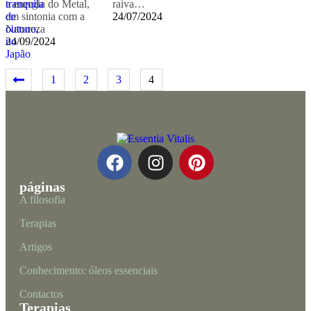
a energia do Metal,
raiva…
em sintonia com a
24/07/2024
Natureza
24/09/2024
1
2
3
4
páginas
A filosofia
Terapias
Artigos
Conhecimento: óleos essenciais
Contactos
Terapias