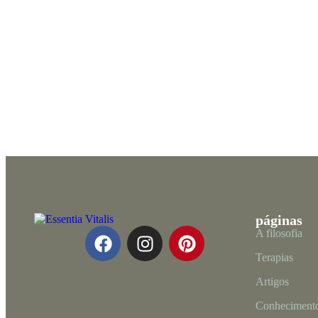
páginas
A filosofia
Terapias
Artigos
Conhecimento: