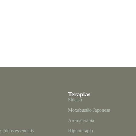
Terapias
Shiatsu
Moxabustão Japonesa
Aromaterapia
 óleos essenciais
Hipnoterapia