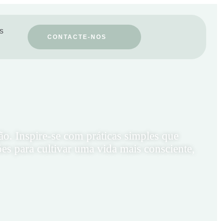
os
CONTACTE-NOS
ão. Inspire-se com práticas simples que
ões para cultivar uma vida mais consciente,