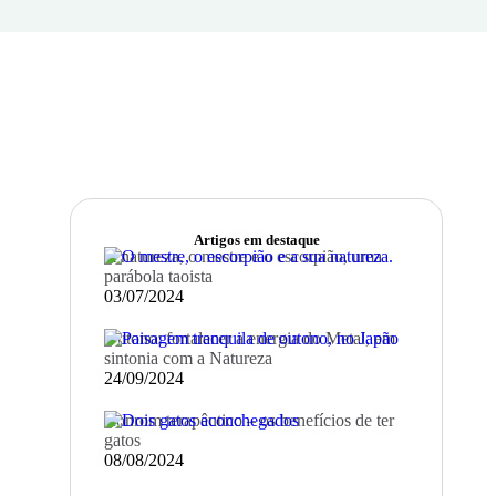
Artigos em destaque
A natureza, o mestre e o escorpião, uma
parábola taoista
03/07/2024
Outono: fortalecer a energia do Metal, em
sintonia com a Natureza
24/09/2024
Ronrom terapêutico – os benefícios de ter
gatos
08/08/2024