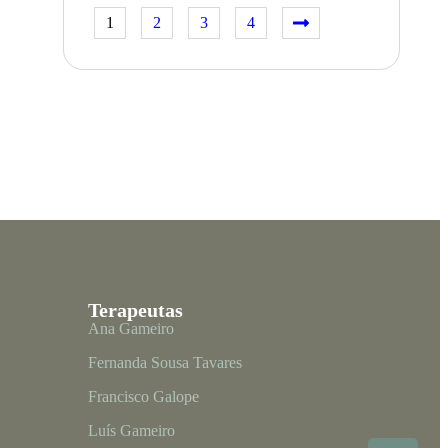
1
2
3
4
Terapeutas
Ana Gameiro
Fernanda Sousa Tavares
Francisco Galope
Luís Gameiro