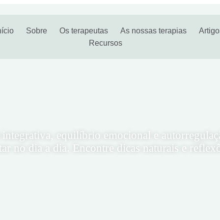
nício
Sobre
Os terapeutas
As nossas terapias
Artig
Recursos
 integrativa, equilíbrio emocional e autorregulaç
r no dia a dia. Encontre dicas naturais e reflex