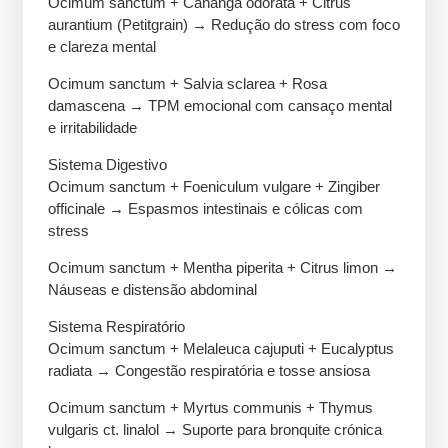
Ocimum sanctum + Cananga odorata + Citrus
aurantium (Petitgrain) → Redução do stress com foco
e clareza mental
Ocimum sanctum + Salvia sclarea + Rosa
damascena → TPM emocional com cansaço mental
e irritabilidade
Sistema Digestivo
Ocimum sanctum + Foeniculum vulgare + Zingiber
officinale → Espasmos intestinais e cólicas com
stress
Ocimum sanctum + Mentha piperita + Citrus limon →
Náuseas e distensão abdominal
Sistema Respiratório
Ocimum sanctum + Melaleuca cajuputi + Eucalyptus
radiata → Congestão respiratória e tosse ansiosa
Ocimum sanctum + Myrtus communis + Thymus
vulgaris ct. linalol → Suporte para bronquite crónica