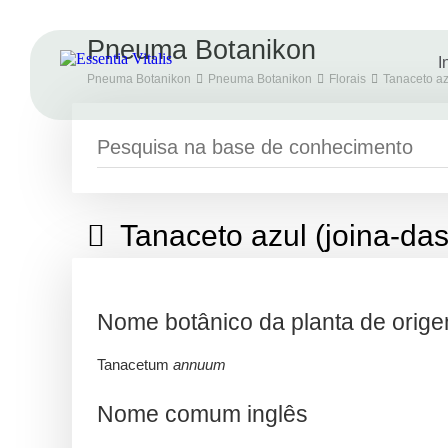
Pneuma Botanikon
I
Pneuma Botanikon
Pneuma Botanikon
Florais
Tanaceto az
Tanaceto azul (joina-da
Nome botânico da planta de orig
Tanacetum
annuum
Nome comum inglês