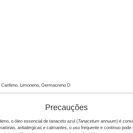
o, Canfeno, Limoneno, Germacreno D
Precauções
eno, o óleo essencial de tanaceto azul (
Tanacetum annuum
) é cons
matórias, antialérgicas e calmantes, o uso frequente e contínuo pode