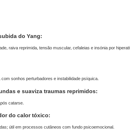
 subida do Yang:
ade, raiva reprimida, tensão muscular, cefaleias e insónia por hipe
a com sonhos perturbadores e instabilidade psíquica.
undas e suaviza traumas reprimidos:
após catarse.
dor do calor tóxico:
adas; útil em processos cutâneos com fundo psicoemocional.