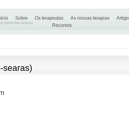
nício
Sobre
Os terapeutas
As nossas terapias
Artig
ul (joina-das-searas)
Recursos
s-searas)
em