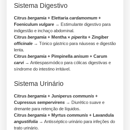
Sistema Digestivo
Citrus
bergamia
+ Elettaria
cardamomum
+
Foeniculum
vulgare
→ Estimulante digestivo para
indigestão e inchaço abdominal.
Citrus
bergamia
+ Mentha ×
piperita
+ Zingiber
officinale
→ Tónico gástrico para náuseas e digestão
lenta.
Citrus
bergamia
+ Pimpinella
anisum
+ Carum
carvi
→ Antiespasmódico para cólicas digestivas e
síndrome do intestino irritável.
Sistema Urinário
Citrus
bergamia
+ Juniperus
communis
+
Cupressus
sempervirens
→ Diurético suave e
drenante para retenção de líquidos.
Citrus
bergamia
+ Myrtus
communis
+ Lavandula
angustifolia
→ Antisséptico urinário para infeções do
trato urinário.