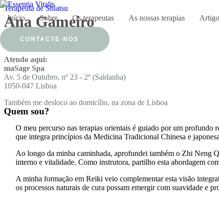
Terapeuta de Shiatsu
Ana Gameiro
Início
Sobre
Os terapeutas
As nossas terapias
Artig
CONTACTE-NOS
ana.gameiro@essenciavital.pt
Atendo aqui:
maSage Spa
Av. 5 de Outubro, nº 23 - 2º (Saldanha)
1050-047 Lisboa
Também me desloco ao domicílio, na zona de Lisboa
Quem sou?
O meu percurso nas terapias orientais é guiado por um profundo re
que integra princípios da Medicina Tradicional Chinesa e japone
Ao longo da minha caminhada, aprofundei também o Zhi Neng Qi G
interno e vitalidade. Como instrutora, partilho esta abordagem 
A minha formação em Reiki veio complementar esta visão integrati
os processos naturais de cura possam emergir com suavidade e pr