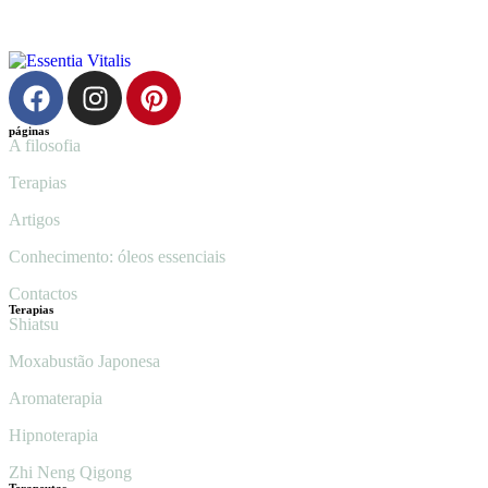
páginas
A filosofia
Terapias
Artigos
Conhecimento: óleos essenciais
Contactos
Terapias
Shiatsu
Moxabustão Japonesa
Aromaterapia
Hipnoterapia
Zhi Neng Qigong